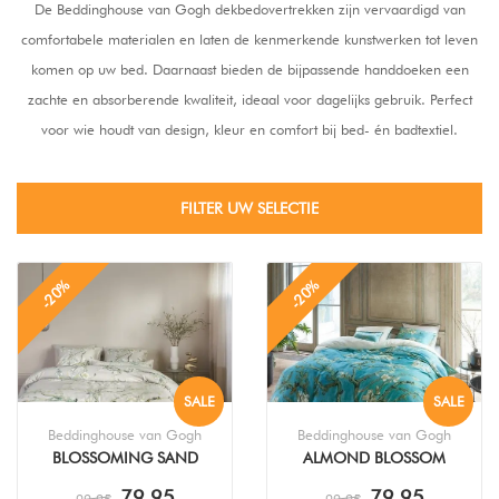
De Beddinghouse van Gogh dekbedovertrekken zijn vervaardigd van
comfortabele materialen en laten de kenmerkende kunstwerken tot leven
komen op uw bed. Daarnaast bieden de bijpassende handdoeken een
zachte en absorberende kwaliteit, ideaal voor dagelijks gebruik. Perfect
voor wie houdt van design, kleur en comfort bij bed- én badtextiel.
FILTER UW SELECTIE
-20%
-20%
SALE
SALE
Beddinghouse van Gogh
Beddinghouse van Gogh
BLOSSOMING SAND
ALMOND BLOSSOM
DEKBEDOVERTREK
BLUE DEKBEDOVERTREK
79,95
79,95