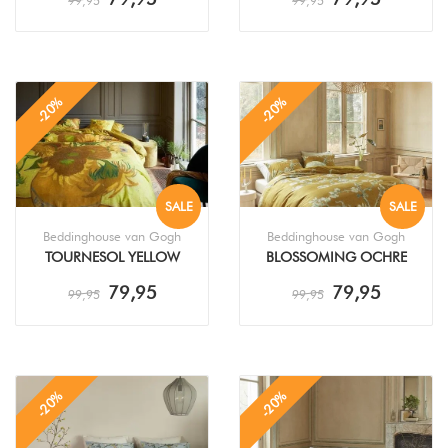
99,95
99,95
-20%
-20%
SALE
SALE
Beddinghouse van Gogh
Beddinghouse van Gogh
TOURNESOL YELLOW
BLOSSOMING OCHRE
DEKBEDOVERTREK
DEKBEDOVERTREK
79,95
79,95
99,95
99,95
-20%
-20%