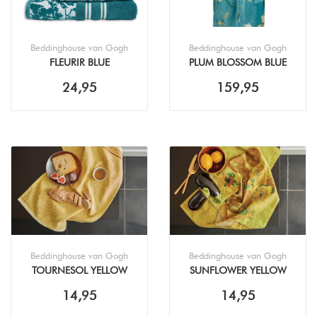
Beddinghouse van Gogh
Beddinghouse van Gogh
FLEURIR BLUE
PLUM BLOSSOM BLUE
HANDDOEK
BADJAS
24,95
159,95
Beddinghouse van Gogh
Beddinghouse van Gogh
TOURNESOL YELLOW
SUNFLOWER YELLOW
KEUKENDOEK (50X50CM)
THEEDOEK (50X70CM)
14,95
14,95