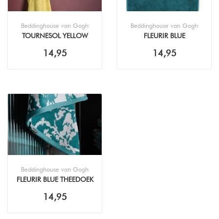
Beddinghouse van Gogh
Beddinghouse van Gogh
TOURNESOL YELLOW
FLEURIR BLUE
THEEDOEK (50X70CM)
KEUKENDOEK (50X50CM)
14,95
14,95
Beddinghouse van Gogh
FLEURIR BLUE THEEDOEK
(50X70CM)
14,95