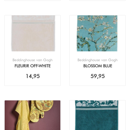
Beddinghouse van Gogh
Beddinghouse van Gogh
FLEURIR OFF-WHITE
BLOSSOM BLUE
KEUKENDOEK (50X50CM)
STRANDLAKEN
14,95
59,95
(100X180CM)