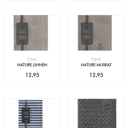
Cawö
Cawö
NATURE LINNEN
NATURE MUSKAT
ALLOVER THEEDOEK
THEEDOEK (50X70CM)
12,95
12,95
(50X70CM)