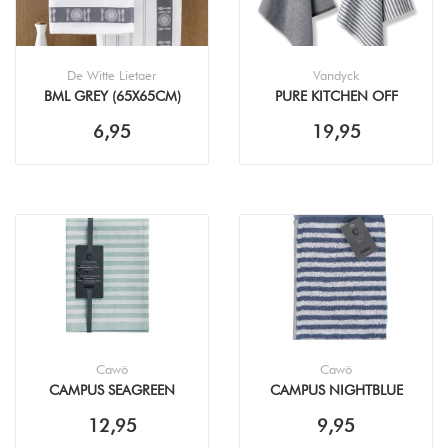
De Witte Lietaer
Vandyck
BML GREY (65X65CM)
PURE KITCHEN OFF
THEEDOEK
BLACK HANDDOEK +
6,95
19,95
THEEDOEK (60X60CM)
Cawö
Cawö
CAMPUS SEAGREEN
CAMPUS NIGHTBLUE
THEEDOEK (50X70CM)
KEUKENDOEK (50X50CM)
12,95
9,95