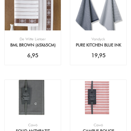
De Witte Lietaer
Vandyck
BML BROWN (65X65CM)
PURE KITCHEN BLUE INK
THEEDOEK
HANDDOEK +
6,95
19,95
THEEDOEK (60X60CM)
Cawö
Cawö