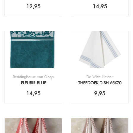
THEEDOEK (50X70CM)
THEEDOEK (50X70CM)
12,95
14,95
Beddinghouse van Gogh
De Witte Lietaer
FLEURIR BLUE
THEEDOEK DISH 65X70
KEUKENDOEK (50X50CM)
OXYDE (65X70CM)
14,95
9,95
THEEDOEK