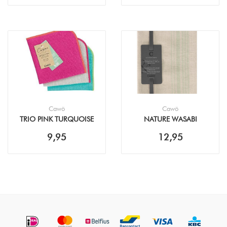
Cawö
Cawö
TRIO PINK TURQUOISE
NATURE WASABI
VAATDOEK (30X30CM -
ACCENT THEEDOEK
9,95
12,95
3PACK)
(50X70CM)