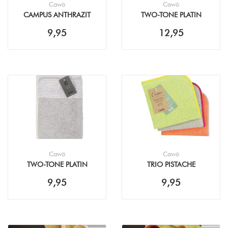
Cawö
Cawö
CAMPUS ANTHRAZIT
TWO-TONE PLATIN
KEUKENDOEK (50X50CM)
THEEDOEK (50X70CM)
9,95
12,95
Cawö
Cawö
TWO-TONE PLATIN
TRIO PISTACHE
KEUKENDOEK (50X50CM)
MANDARINE VAATDOEK
9,95
9,95
(30X30CM - 3PACK)