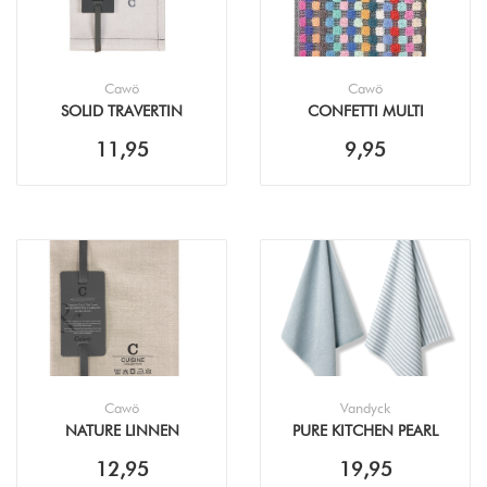
Cawö
Cawö
SOLID TRAVERTIN
CONFETTI MULTI
THEEDOEK (50X70CM)
KEUKENDOEK (50X50CM)
11,95
9,95
Cawö
Vandyck
NATURE LINNEN
PURE KITCHEN PEARL
THEEDOEK (50X70CM)
BLUE HANDDOEK +
12,95
19,95
THEEDOEK (60X60CM)