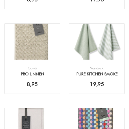
THEEDOEK (60X60CM)
Cawö
Vandyck
PRO LINNEN
PURE KITCHEN SMOKE
KEUKENDOEK (50X50CM)
GREEN HANDDOEK +
8,95
19,95
THEEDOEK (60X60CM)