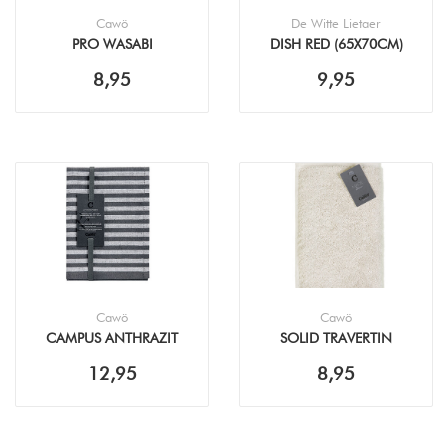
Cawö
De Witte Lietaer
PRO WASABI
DISH RED (65X70CM)
KEUKENDOEK (50X50CM)
THEEDOEK
8,95
9,95
Cawö
Cawö
CAMPUS ANTHRAZIT
SOLID TRAVERTIN
THEEDOEK (50X70CM)
KEUKENDOEK (50X50CM)
12,95
8,95