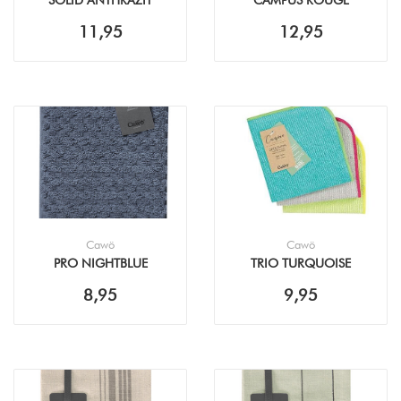
SOLID ANTHRAZIT
CAMPUS ROUGE
THEEDOEK (50X70CM)
THEEDOEK (50X70CM)
11,95
12,95
Cawö
Cawö
PRO NIGHTBLUE
TRIO TURQUOISE
KEUKENDOEK (50X50CM)
PISTACHE VAATDOEK
8,95
9,95
(30X30CM - 3PACK)