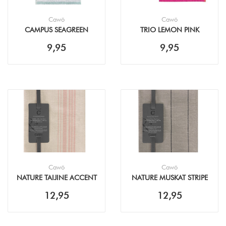
Cawö
Cawö
CAMPUS SEAGREEN
TRIO LEMON PINK
KEUKENDOEK (50X50CM)
VAATDOEK (30X30CM -
9,95
9,95
3PACK)
Cawö
Cawö
NATURE TAIJINE ACCENT
NATURE MUSKAT STRIPE
THEEDOEK (50X70CM)
THEEDOEK (50X70CM)
12,95
12,95