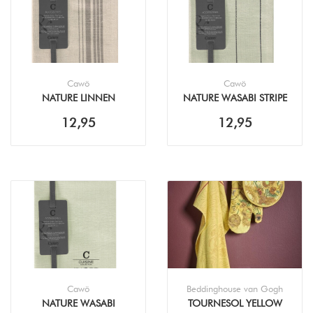
Cawö
Cawö
NATURE LINNEN
NATURE WASABI STRIPE
ACCENT THEEDOEK
THEEDOEK (50X70CM)
12,95
12,95
(50X70CM)
Cawö
Beddinghouse van Gogh
NATURE WASABI
TOURNESOL YELLOW