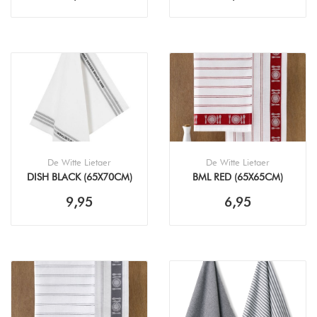
De Witte Lietaer
De Witte Lietaer
DISH BLACK (65X70CM)
BML RED (65X65CM)
THEEDOEK
THEEDOEK
9,95
6,95