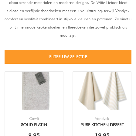
absorberende materialen en moderne designs. De Witte Lietaer biedt
tijdloze en verfijnde theedoeken met een luxe uitstraling, terwijl Vandyck
comfort en kwaliteit combineert in stijlvolle kleuren en patronen. Zo vindt u
bij Linnenmode keukendoeken en theedoeken die zowel praktisch als
mooi zijn.
FILTER UW SELECTIE
Cawö
Vandyck
SOLID PLATIN
PURE KITCHEN DESERT
KEUKENDOEK (50X50CM)
HANDDOEK +
8,95
19,95