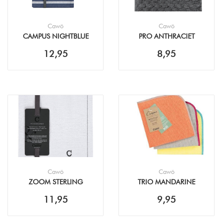
Cawö
Cawö
CAMPUS NIGHTBLUE
PRO ANTHRACIET
THEEDOEK (50X70CM)
KEUKENDOEK (50X50CM)
12,95
8,95
Cawö
Cawö
ZOOM STERLING
TRIO MANDARINE
THEEDOEK (50X70CM)
LEMON VAATDOEK
11,95
9,95
(30X30CM - 3PACK)