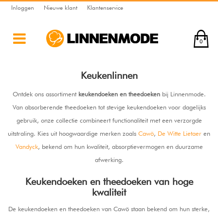
Inloggen
Nieuwe klant
Klantenservice
0
Keukenlinnen
Ontdek ons assortiment
keukendoeken en theedoeken
bij Linnenmode.
Van absorberende theedoeken tot stevige keukendoeken voor dagelijks
gebruik, onze collectie combineert functionaliteit met een verzorgde
uitstraling. Kies uit hoogwaardige merken zoals
Cawö
,
De Witte Lietaer
en
Vandyck
, bekend om hun kwaliteit, absorptievermogen en duurzame
afwerking.
Keukendoeken en theedoeken van hoge
kwaliteit
De keukendoeken en theedoeken van Cawö staan bekend om hun sterke,