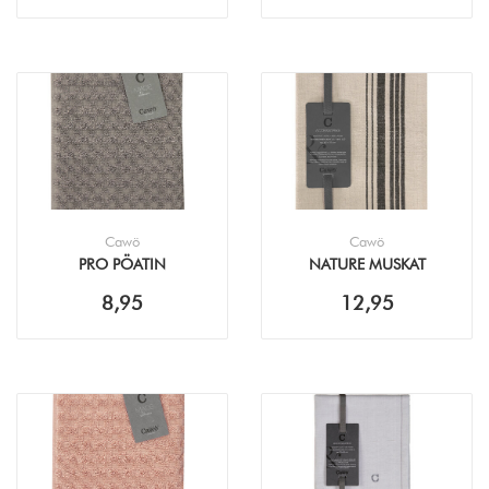
Cawö
Cawö
PRO PÖATIN
NATURE MUSKAT
KEUKENDOEK (50X50CM)
ACCENT THEEDOEK
8,95
12,95
(50X70CM)