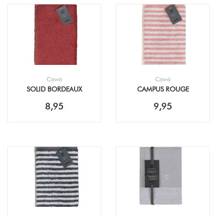
Cawö
Cawö
SOLID BORDEAUX
CAMPUS ROUGE
KEUKENDOEK (50X50CM)
KEUKENDOEK (50X50CM)
8,95
9,95