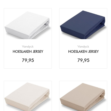
Vandyck
Vandyck
HOESLAKEN JERSEY
HOESLAKEN JERSEY
SUPREME TWIJFELAAR
SUPREME TWIJFELAAR
79,95
79,95
120X200/220 WHITE
120X200/220 NAVY