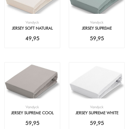
Vandyck
Vandyck
JERSEY SOFT NATURAL
JERSEY SUPREME
HOESLAKEN
CELADON GREEN
49,95
59,95
HOESLAKEN
Vandyck
Vandyck
JERSEY SUPREME COOL
JERSEY SUPREME WHITE
GREY HOESLAKEN
TOPPER HOESLAKEN
59,95
59,95