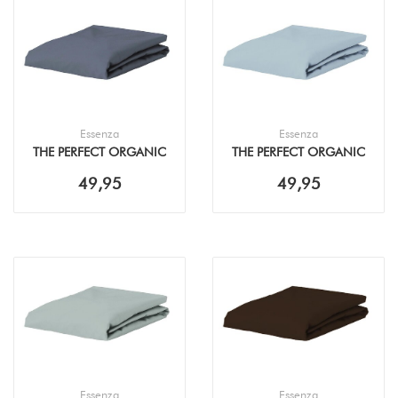
Essenza
Essenza
THE PERFECT ORGANIC
THE PERFECT ORGANIC
JERSEY STONE BLUE
JERSEY ICEBLUE
49,95
49,95
HOESLAKEN
HOESLAKEN
Essenza
Essenza