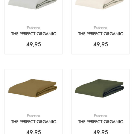
Essenza
Essenza
THE PERFECT ORGANIC
THE PERFECT ORGANIC
JERSEY SILVER
JERSEY OYSTER
49,95
49,95
HOESLAKEN
HOESLAKEN
Essenza
Essenza
THE PERFECT ORGANIC
THE PERFECT ORGANIC
JERSEY OLIVE
JERSEY FOREST GREEN
49,95
49,95
HOESLAKEN
HOESLAKEN