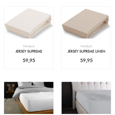
Vandyck
Vandyck
JERSEY SUPREME
JERSEY SUPREME LINEN
NATURAL TOPPER
TOPPER HOESLAKEN
59,95
59,95
HOESLAKEN