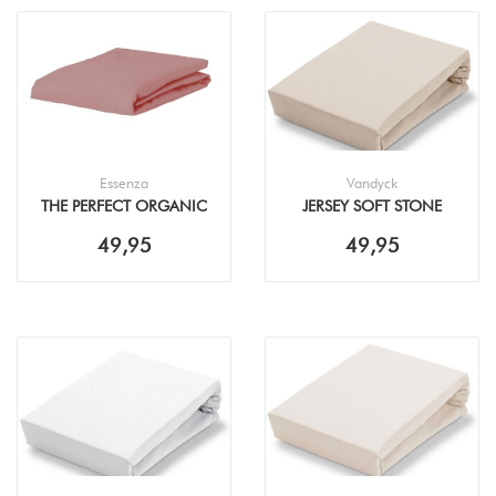
Essenza
Vandyck
THE PERFECT ORGANIC
JERSEY SOFT STONE
JERSEY DUSTY ROSE
HOESLAKEN
49,95
49,95
HOESLAKEN