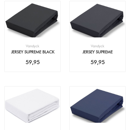
Vandyck
Vandyck
JERSEY SUPREME BLACK
JERSEY SUPREME
TOPPER HOESLAKEN
ANTHRACITE TOPPER
59,95
59,95
HOESLAKEN