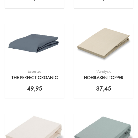
Essenza
Vandyck
THE PERFECT ORGANIC
HOESLAKEN TOPPER
JERSEY DENIM
PERKAL LINEN
49,95
37,45
HOESLAKEN