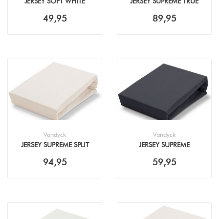
JERSEY SOFT WHITE
JERSEY SUPREME TRUE
HOESLAKEN
RED HOESLAKEN
49,95
89,95
Vandyck
Vandyck
JERSEY SUPREME SPLIT
JERSEY SUPREME
TOPPER 15 NATURAL
ANTHRACITE
94,95
59,95
HOESLAKEN