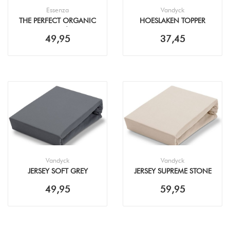
Essenza
Vandyck
THE PERFECT ORGANIC
HOESLAKEN TOPPER
JERSEY CAFÉ NOIR
PERKAL ANTHRACITE
49,95
37,45
HOESLAKEN
Vandyck
Vandyck
JERSEY SOFT GREY
JERSEY SUPREME STONE
HOESLAKEN
HOESLAKEN
49,95
59,95