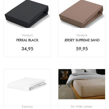
Vandyck
Vandyck
PERKAL BLACK
JERSEY SUPREME SAND
HOESLAKEN
HOESLAKEN
34,95
59,95
Essenza
De Witte Lietaer