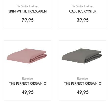
De Witte Lietaer
De Witte Lietaer
SKIN WHITE HOESLAKEN
CASE ICE OYSTER
HOESLAKEN
79,95
39,95
Essenza
Essenza
THE PERFECT ORGANIC
THE PERFECT ORGANIC
JERSEY WOODROSE
JERSEY STEEL GREY
49,95
49,95
HOESLAKEN
HOESLAKEN