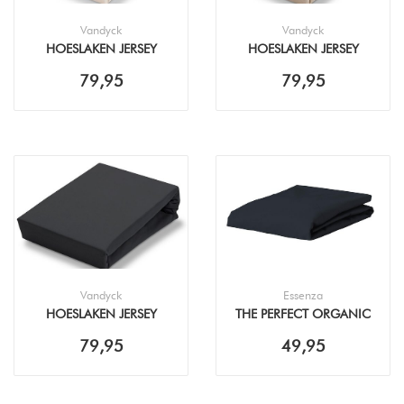
Vandyck
Vandyck
HOESLAKEN JERSEY
HOESLAKEN JERSEY
SUPREME TWIJFELAAR
SUPREME TWIJFELAAR
79,95
79,95
120X200/220 NATURAL
120X200/220 LINEN
Vandyck
Essenza
HOESLAKEN JERSEY
THE PERFECT ORGANIC
SUPREME TWIJFELAAR
JERSEY NIGHTBLUE
79,95
49,95
120X200/220 BLACK
HOESLAKEN