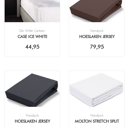
De Witte Lietaer
Vandyck
CASE ICE WHITE
HOESLAKEN JERSEY
HOESLAKEN
SUPREME TWIJFELAAR
44,95
79,95
120X200/220 TAUPE
Vandyck
Vandyck
HOESLAKEN JERSEY
MOLTON STRETCH SPLIT
SUPREME TWIJFELAAR
30 WHITE