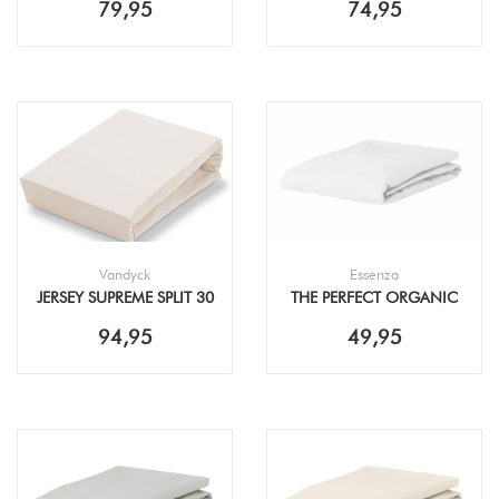
79,95
74,95
120X200/220
ANTHRACITE
Vandyck
Essenza
JERSEY SUPREME SPLIT 30
THE PERFECT ORGANIC
NATURAL
JERSEY WHITE
94,95
49,95
HOESLAKEN