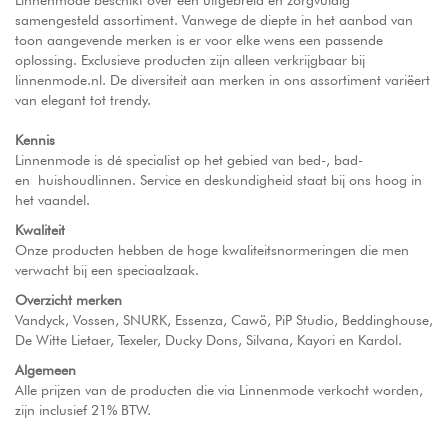
Linnenmode beschikt over een uitgebreid en zorgvuldig
samengesteld assortiment. Vanwege de diepte in het aanbod van
toon aangevende merken is er voor elke wens een passende
oplossing. Exclusieve producten zijn alleen verkrijgbaar bij
linnenmode.nl. De diversiteit aan merken in ons assortiment variëert
van elegant tot trendy.
Kennis
Linnenmode is dé specialist op het gebied van bed-, bad-
en huishoudlinnen. Service en deskundigheid staat bij ons hoog in
het vaandel.
Kwaliteit
Onze producten hebben de hoge kwaliteitsnormeringen die men
verwacht bij een speciaalzaak.
Overzicht merken
Vandyck, Vossen, SNURK, Essenza, Cawö, PiP Studio, Beddinghouse,
De Witte Lietaer, Texeler, Ducky Dons, Silvana, Kayori en Kardol.
Algemeen
Alle prijzen van de producten die via Linnenmode verkocht worden,
zijn inclusief 21% BTW.