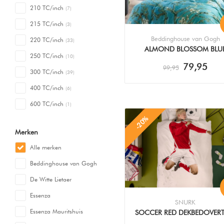
210 TC/inch
(7)
215 TC/inch
(3)
Beddinghouse van Gogh
220 TC/inch
(33)
ALMOND BLOSSOM BLU
250 TC/inch
(10)
DEKBEDOVERTREK
79,95
99,95
300 TC/inch
(39)
400 TC/inch
(6)
600 TC/inch
(1)
-20%
Merken
Alle merken
Beddinghouse van Gogh
De Witte Lietaer
Essenza
SNURK
Essenza Mauritshuis
SOCCER RED DEKBEDOVERT