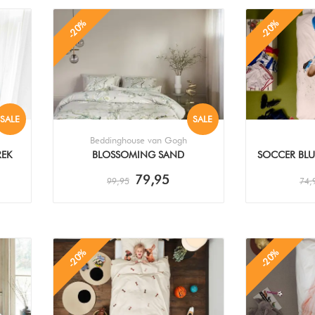
-20%
-20%
SALE
SALE
Beddinghouse van Gogh
REK
BLOSSOMING SAND
SOCCER BLU
DEKBEDOVERTREK
79,95
99,95
74,
-20%
-20%