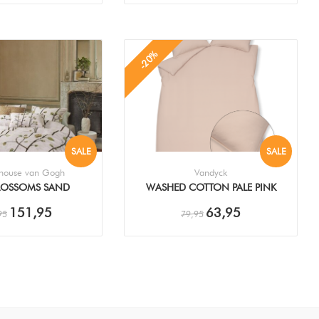
-20%
SALE
SALE
house van Gogh
Vandyck
LOSSOMS SAND
WASHED COTTON PALE PINK
EDOVERTREK
DEKBEDOVERTREK
151,95
63,95
95
79,95