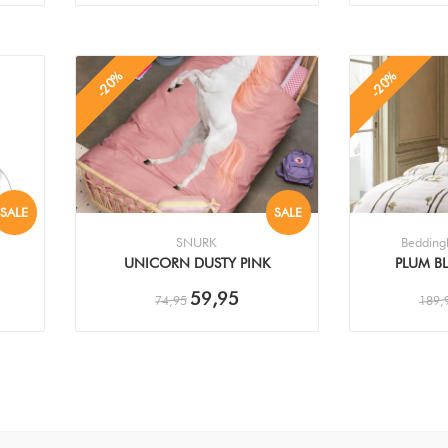
-20%
-20%
SALE
SALE
SNURK
Bedding
UNICORN DUSTY PINK
PLUM B
DEKBEDOVERTREK
DEKB
59,95
74,95
189,