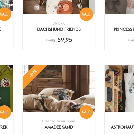
SALE
SALE
SNURK
E
DACHSHUND FRIENDS
PRINCESS
DEKBEDOVERTREK
59,95
74,95
74,
-20%
SALE
SALE
Essenza Mauritshuis
REK
AMADEE SAND
ASTRONAUT
DEKBEDOVERTREK