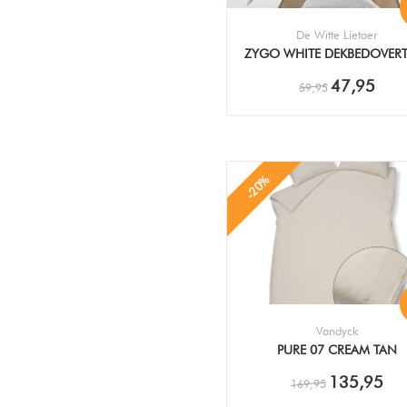
De Witte Lietaer
ZYGO WHITE DEKBEDOVER
47,95
59,95
-20%
Vandyck
PURE 07 CREAM TAN
DEKBEDOVERTREK
135,95
169,95