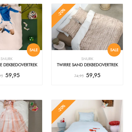
-20%
SALE
SALE
SNURK
SNURK
E DEKBEDOVERTREK
TWIRRE SAND DEKBEDOVERTREK
59,95
59,95
95
74,95
-20%