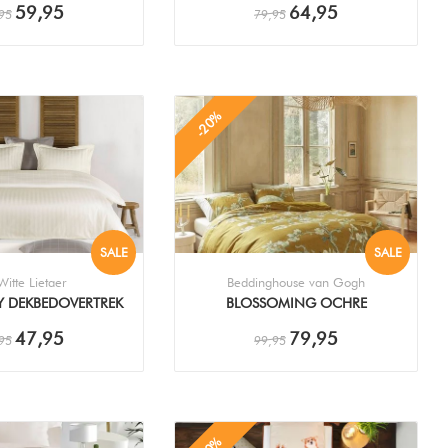
59,95
64,95
95
79,95
-20%
SALE
SALE
itte Lietaer
Beddinghouse van Gogh
Y DEKBEDOVERTREK
BLOSSOMING OCHRE
DEKBEDOVERTREK
47,95
79,95
95
99,95