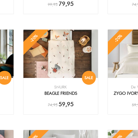
79,95
99,95
74,
-20%
-20%
SALE
SALE
SNURK
De W
BEAGLE FRIENDS
ZYGO IVOR
DEKBEDOVERTREK
59,95
74,95
59,