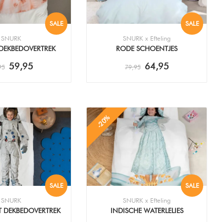
SALE
SALE
SNURK
SNURK x Efteling
 DEKBEDOVERTREK
RODE SCHOENTJES
DEKBEDOVERTREK
59,95
64,95
95
79,95
-20%
SALE
SALE
SNURK
SNURK x Efteling
 DEKBEDOVERTREK
INDISCHE WATERLELIES
DEKBEDOVERTREK