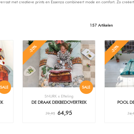
errast met creatieve prints en Essenza combineert mode en comfort. Zo creëert u
157 Artikelen
-20%
-20%
SALE
SALE
SNURK x Efteling
EK
DE DRAAK DEKBEDOVERTREK
POOL D
64,95
79,95
74,