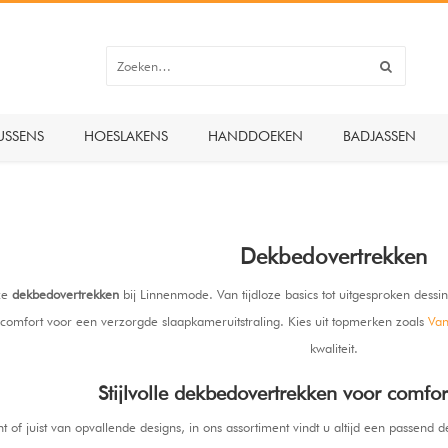
USSENS
HOESLAKENS
HANDDOEKEN
BADJASSEN
Dekbedovertrekken
xe
dekbedovertrekken
bij Linnenmode. Van tijdloze basics tot uitgesproken dessin
n comfort voor een verzorgde slaapkameruitstraling. Kies uit topmerken zoals
Van
kwaliteit.
Stijlvolle dekbedovertrekken voor comfort
nt of juist van opvallende designs, in ons assortiment vindt u altijd een pass