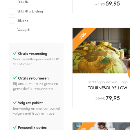
SNURK
59,95
74,95
SNURK x Efteling
Silvana
Vandyck
-20%
Gratis verzending
Voor bestellingen vanaf EUR
50 of meer
Gratis retourneren
Beddinghouse van Gogh
Bij ons kunt u alles gratis en
TOURNESOL YELLOW
gemakkelijk retourneren
DEKBEDOVERTREK
79,95
99,95
Volg uw pakket
Eenvoudig en snel uw pakket
volgen met track en trace
Persoonlijk advies