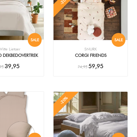
-20%
SALE
SALE
itte Lietaer
SNURK
D DEKBEDOVERTREK
CORGI FRIENDS
DEKBEDOVERTREK
39,95
59,95
95
74,95
-20%