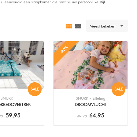
 eenvoudig een slaapkamer die past bij uw persoonlijke stijl.
Meest bekeken
-20%
SALE
SALE
SNURK
SNURK x Efteling
EKBEDOVERTREK
DROOMVLUCHT
DEKBEDOVERTREK
59,95
64,95
95
79,95