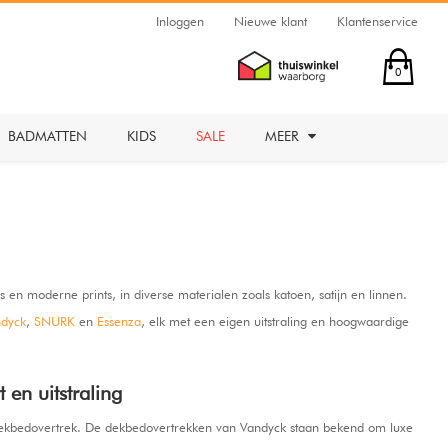
Inloggen
Nieuwe klant
Klantenservice
0
BADMATTEN
KIDS
SALE
MEER
s en moderne prints, in diverse materialen zoals katoen, satijn en linnen.
dyck
,
SNURK
en
Essenza
, elk met een eigen uitstraling en hoogwaardige
 en uitstraling
end dekbedovertrek. De dekbedovertrekken van Vandyck staan bekend om luxe