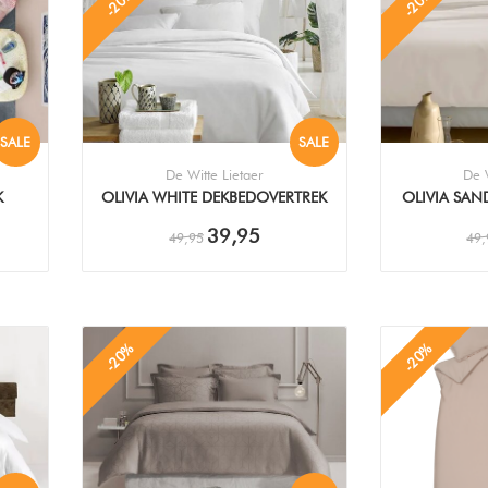
-20%
-20%
SALE
SALE
De Witte Lietaer
De W
K
OLIVIA WHITE DEKBEDOVERTREK
OLIVIA SAN
39,95
49,95
49,
-20%
-20%