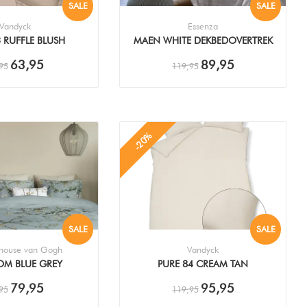
SALE
SALE
Vandyck
Essenza
3 RUFFLE BLUSH
MAEN WHITE DEKBEDOVERTREK
EDOVERTREK
63,95
89,95
95
119,95
-20%
SALE
SALE
house van Gogh
Vandyck
OM BLUE GREY
PURE 84 CREAM TAN
EDOVERTREK
DEKBEDOVERTREK
79,95
95,95
95
119,95