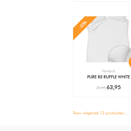
-20%
Vandyck
PURE 83 RUFFLE WHITE
DEKBEDOVERTREK
63,95
79,95
Toon volgende
12
producten...