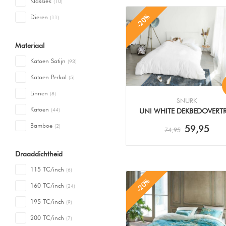
Klassiek
(10)
-20%
Dieren
(11)
Materiaal
Katoen Satijn
(93)
Katoen Perkal
(5)
Linnen
(8)
SNURK
Katoen
(44)
UNI WHITE DEKBEDOVERT
Bamboe
(2)
59,95
74,95
Draaddichtheid
115 TC/inch
(6)
-20%
160 TC/inch
(24)
195 TC/inch
(9)
200 TC/inch
(7)