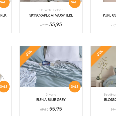
SALE
SALE
De Witte Lietaer
TREK
SKYSCRAPER ATMOSPHERE
PURE 8
DEKBEDOVERTREK
DEKB
55,95
69,95
79,
-20%
-20%
SALE
SALE
Silvana
Bedding
ELENA BLUE GREY
BLOSS
DEKBEDOVERTREK
DEKB
55,95
69,95
99,