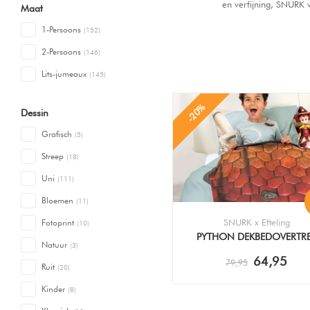
en verfijning, SNURK v
Maat
1-Persoons
(152)
2-Persoons
(146)
Lits-jumeaux
(145)
-20%
Dessin
Grafisch
(5)
Streep
(18)
Uni
(111)
Bloemen
(11)
SNURK x Efteling
Fotoprint
(10)
PYTHON DEKBEDOVERTR
Natuur
(3)
64,95
79,95
Ruit
(20)
Kinder
(8)