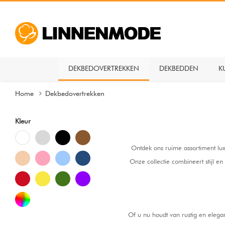
DEKBEDOVERTREKKEN
DEKBEDDEN
K
Home
Dekbedovertrekken
Kleur
Ontdek ons ruime assortiment lu
Onze collectie combineert stijl e
Of u nu houdt van rustig en elega