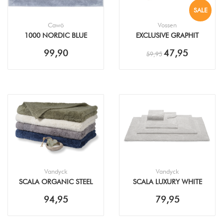
SALE
Cawö
Vossen
1000 NORDIC BLUE
EXCLUSIVE GRAPHIT
BADMAT
BADMAT
99,90
47,95
59,95
Vandyck
Vandyck
SCALA ORGANIC STEEL
SCALA LUXURY WHITE
GREY BADMAT
BADMAT
94,95
79,95