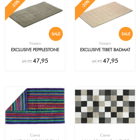
-20%
-20%
SALE
SALE
Vossen
Vossen
EXCLUSIVE PEPPLESTONE
EXCLUSIVE TIBET BADMAT
BADMAT
47,95
47,95
59,95
59,95
Cawö
Cawö