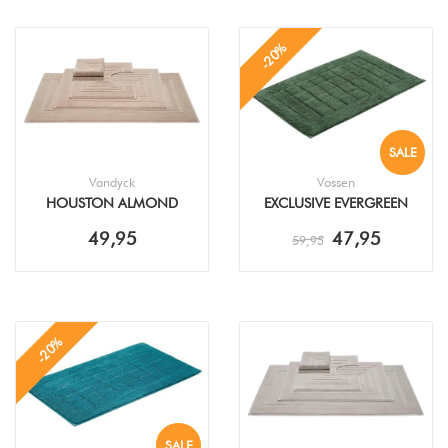
-20%
SALE
Vandyck
Vossen
HOUSTON ALMOND
EXCLUSIVE EVERGREEN
BADMAT
BADMAT
49,95
47,95
59,95
-20%
SALE