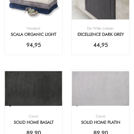
Vandyck
De Witte Lietaer
SCALA ORGANIC LIGHT
EXCELLENCE DARK GREY
OLIVE BADMAT
BADMAT
94,95
44,95
Cawö
Cawö
SOLID HOME BASALT
SOLID HOME PLATIN
BADMAT
BADMAT
89,90
89,90