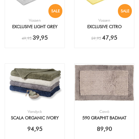
SALE
SALE
Vossen
Vossen
EXCLUSIVE LIGHT GREY
EXCLUSIVE CITRO
BADMAT
BADMAT
39,95
47,95
49,95
59,95
Vandyck
Cawö
SCALA ORGANIC IVORY
590 GRAPHIT BADMAT
BADMAT
94,95
89,90