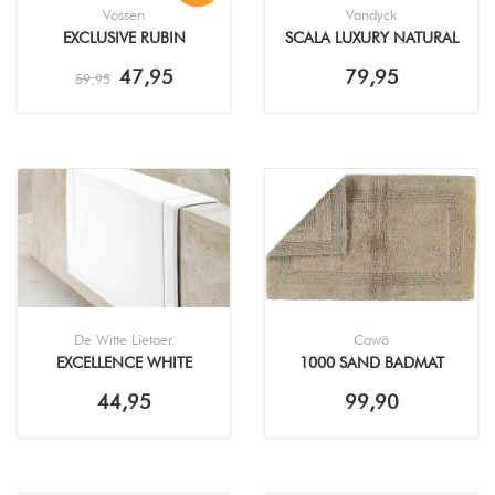
Vossen
Vandyck
EXCLUSIVE RUBIN
SCALA LUXURY NATURAL
BADMAT
BADMAT
47,95
79,95
59,95
De Witte Lietaer
Cawö
EXCELLENCE WHITE
1000 SAND BADMAT
BADMAT
44,95
99,90