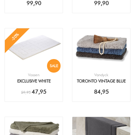
99,90
99,90
-20%
SALE
Vossen
Vandyck
EXCLUSIVE WHITE
TORONTO VINTAGE BLUE
BADMAT
BADMAT
47,95
84,95
59,95