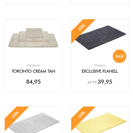
-20%
SALE
Vandyck
Vossen
TORONTO CREAM TAN
EXCLUSIVE FLANELL
BADMAT
BADMAT
84,95
39,95
49,95
-20%
-20%