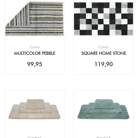
Cawö
Cawö
MULTICOLOR PEBBLE
SQUARE HOME STONE
7048 BADMAT
BADMAT
99,95
119,90
Vandyck
Vandyck