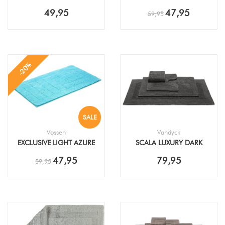
BADMAT
BADMAT
49,95
47,95
59,95
-20%
SALE
Vossen
Vandyck
EXCLUSIVE LIGHT AZURE
SCALA LUXURY DARK
BADMAT
GREY BADMAT
47,95
79,95
59,95