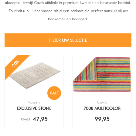
absorptie, terwijl Cawö uitblinkt in premium kwaliteit en kleurvaste badstof.
Zo vindt u bij Linnenmode altijd een badmat die perfect aansluit bij uw
badkamer en badgoed.
FILTER UW SELECTIE
-20%
SALE
Vossen
Cawö
EXCLUSIVE STONE
7008 MULTICOLOR
BADMAT
YELLOW BADMAT
47,95
99,95
59,95