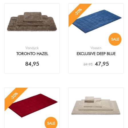
-20%
SALE
Vandyck
Vossen
TORONTO HAZEL
EXCLUSIVE DEEP BLUE
BADMAT
BADMAT
84,95
47,95
59,95
-20%
SALE