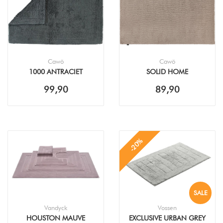
Cawö
Cawö
1000 ANTRACIET
SOLID HOME
BADMAT
CAPPUCINO BADMAT
99,90
89,90
-20%
SALE
Vandyck
Vossen
HOUSTON MAUVE
EXCLUSIVE URBAN GREY