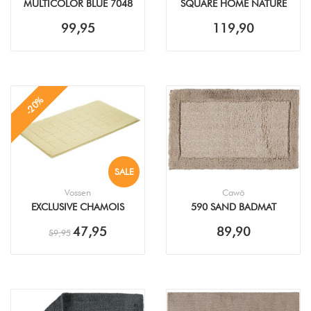
MULTICOLOR BLUE 7048
SQUARE HOME NATURE
BADMAT
BADMAT
99,95
119,90
-20%
SALE
Vossen
Cawö
EXCLUSIVE CHAMOIS
590 SAND BADMAT
BADMAT
47,95
89,90
59,95