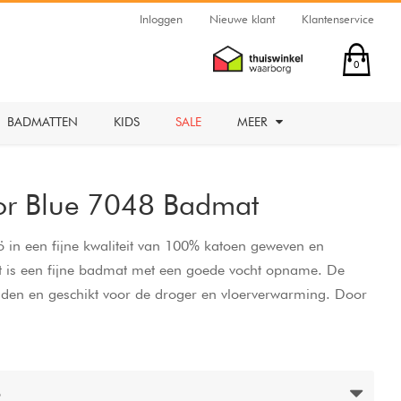
Inloggen
Nieuwe klant
Klantenservice
0
BADMATTEN
KIDS
SALE
MEER
lor Blue 7048 Badmat
̈ in een fijne kwaliteit van 100% katoen geweven en
et is een fijne badmat met een goede vocht opname. De
den en geschikt voor de droger en vloerverwarming. Door
elkaar zijn geregen wordt er een frisse en ongebruikelijke
st pluizige badmat.
5