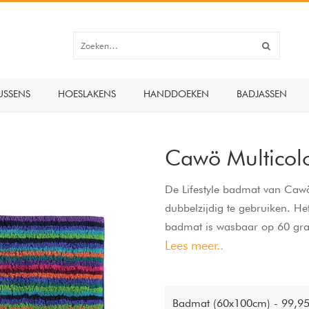
USSENS
HOESLAKENS
HANDDOEKEN
BADJASSEN
Cawö Multico
De Lifestyle badmat van Cawo
dubbelzijdig te gebruiken. H
badmat is wasbaar op 60 gra
Lees meer..
de kleurrijke stroken die aan 
look gecreeerd van deze uiter
Badmat (60x100cm) - 99,9