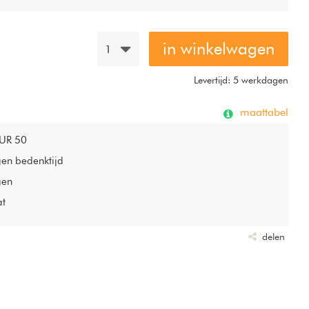
in winkelwagen
1
Levertijd: 5 werkdagen
maattabel
EUR 50
gen bedenktijd
gen
at
delen