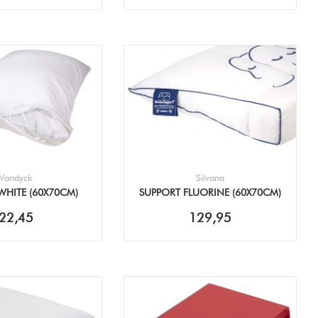
Vandyck
Silvana
HITE (60X70CM)
SUPPORT FLUORINE (60X70CM)
OP (2STUKS)
KUSSEN
22,45
129,95