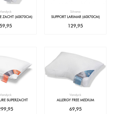
Vandyck
Silvana
E ZACHT (60X70CM)
SUPPORT LARIMAR (60X70CM)
KUSSEN
KUSSEN
59,95
129,95
Vandyck
Vandyck
URE SUPERZACHT
ALLERGY FREE MEDIUM
0CM) KUSSEN
(60X70CM) KUSSEN
299,95
69,95