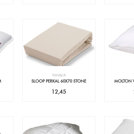
Vandyck
M
SLOOP PERKAL 60X70 STONE
MOLTON W
SLO
12,45