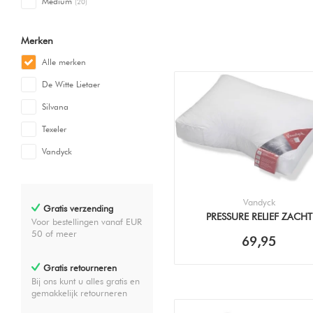
Medium
(20)
Merken
Alle merken
De Witte Lietaer
Silvana
Texeler
Vandyck
Vandyck
Gratis verzending
PRESSURE RELIEF ZACHT
Voor bestellingen vanaf EUR
(60X70CM) KUSSEN
50 of meer
69,95
Gratis retourneren
Bij ons kunt u alles gratis en
gemakkelijk retourneren