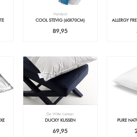
Vandyck
TE
COOL STEVIG (60X70CM)
ALLERGY FRE
KUSSEN
89,95
De Witte Lietaer
XE
DUCKY KUSSEN
PURE NAT
(60X7
69,95