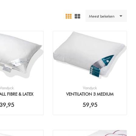
Meest bekeken
Vandyck
Vandyck
LL FIBRE & LATEX
VENTILATION 3 MEDIUM
60X70
(60X70CM) KUSSEN
39,95
59,95