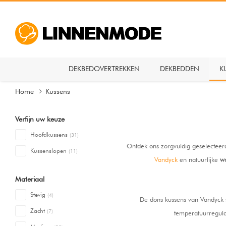
DEKBEDOVERTREKKEN
DEKBEDDEN
K
Home
Kussens
Verfijn uw keuze
Hoofdkussens
(31)
Ontdek ons zorgvuldig geselecteer
Kussenslopen
(11)
Vandyck
en natuurlijke
wo
Materiaal
Stevig
(4)
De dons kussens van Vandyck st
Zacht
(7)
temperatuurregulat