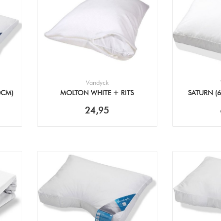
Vandyck
0CM)
MOLTON WHITE + RITS
SATURN (
(60X70CM) SLOOP (2STUKS)
24,95