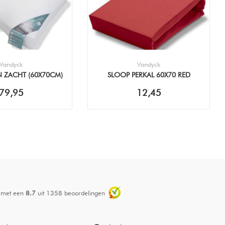
Vandyck
Vandyck
N ZACHT (60X70CM)
SLOOP PERKAL 60X70 RED
KUSSEN
79,95
12,45
 met een
8.7
uit
1358
beoordelingen