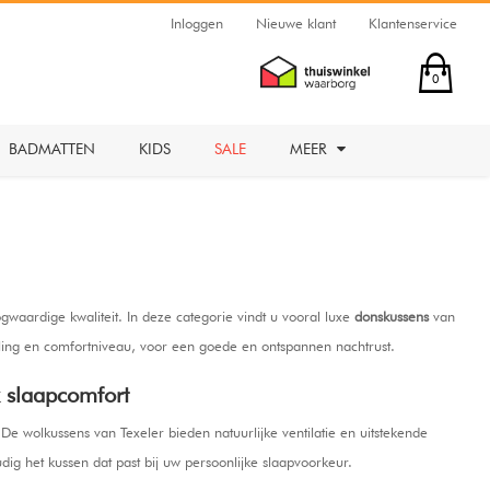
Inloggen
Nieuwe klant
Klantenservice
0
BADMATTEN
KIDS
SALE
MEER
waardige kwaliteit. In deze categorie vindt u vooral luxe
donskussens
van
ing en comfortniveau, voor een goede en ontspannen nachtrust.
k slaapcomfort
e wolkussens van Texeler bieden natuurlijke ventilatie en uitstekende
dig het kussen dat past bij uw persoonlijke slaapvoorkeur.