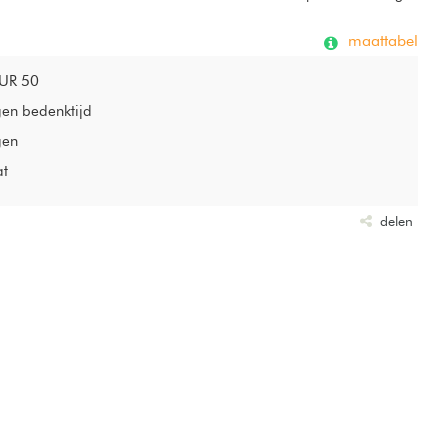
maattabel
EUR 50
gen bedenktijd
gen
at
delen