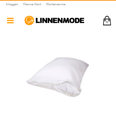
Inloggen
Nieuwe klant
Klantenservice
0