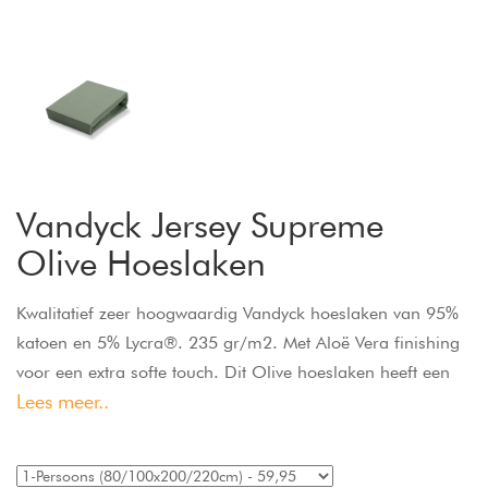
Vandyck Jersey Supreme
Olive Hoeslaken
Kwalitatief zeer hoogwaardig Vandyck hoeslaken van 95%
katoen en 5% Lycra®. 235 gr/m2. Met Aloë Vera finishing
voor een extra softe touch. Dit Olive hoeslaken heeft een
Lees meer..
perfecte pasvorm door het elastiek rondom, is strijk- en
kreukvrij en pilt niet. Past ook om matras en topper samen,
tot een hoekhoogte van 30 cm.