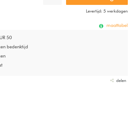
Levertijd: 5 werkdagen
maattabel
EUR 50
gen bedenktijd
gen
at
delen