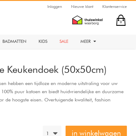
Inloggen
Nieuwe klant
Klantenservice
0
BADMATTEN
KIDS
SALE
MEER
ine Keukendoek (50x50cm)
n hebben een tijdloze en moderne uitstraling voor uw
 100% puur katoen en biedt huidvriendelijke en duurzame
or de hoogste eisen. Overtuigende kwaliteit, fashion
rijs-kwaliteitverhouding.
in winkelwagen
1