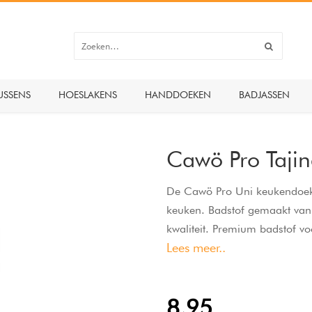
USSENS
HOESLAKENS
HANDDOEKEN
BADJASSEN
Cawö Pro Taj
De Cawö Pro Uni keukendoeke
keuken. Badstof gemaakt van
kwaliteit. Premium badstof vo
Lees meer..
statement en een uitstekende p
8,95