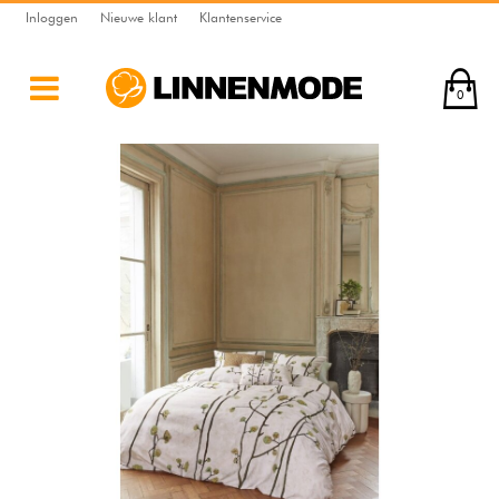
Inloggen
Nieuwe klant
Klantenservice
0