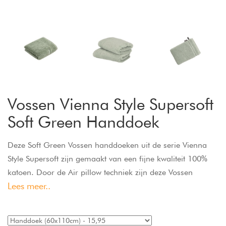
Vossen Vienna Style Supersoft
Soft Green Handdoek
Deze Soft Green Vossen handdoeken uit de serie Vienna
Style Supersoft zijn gemaakt van een fijne kwaliteit 100%
katoen. Door de Air pillow techniek zijn deze Vossen
Lees meer..
handdoeken extra vol en lekker zacht. Het klassieke design
en de harmonieuze kleuren perfectioneren deze
handdoeken. De hoge kwaliteit en absorptievermogen