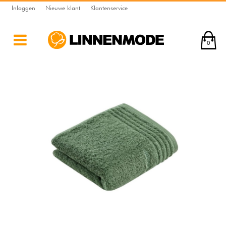
Inloggen
Nieuwe klant
Klantenservice
0