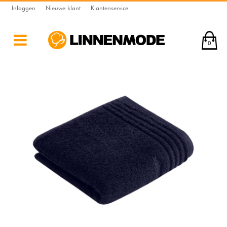
Inloggen
Nieuwe klant
Klantenservice
0