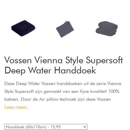
Vossen Vienna Style Supersoft
Deep Water Handdoek
Deze Deep Water Vossen handdoeken uit de serie Vienna
Style Supersoft zijn gemaakt van een fijne kwaliteit 100%
katoen. Door de Air pillow techniek zijn deze Vossen
Lees meer..
handdoeken extra vol en lekker zacht. Het klassieke design
en de harmonieuze kleuren perfectioneren deze
handdoeken. De hoge kwaliteit en absorptievermogen