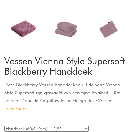
Vossen Vienna Style Supersoft
Blackberry Handdoek
Deze Blackberry Vossen handdoeken uit de serie Vienna
Style Supersoft zijn gemaakt van een fijne kwaliteit 100%
katoen. Door de Air pillow techniek zijn deze Vossen
Lees meer..
handdoeken extra vol en lekker zacht. Het klassieke design
en de harmonieuze kleuren perfectioneren deze
handdoeken. De hoge kwaliteit en absorptievermogen