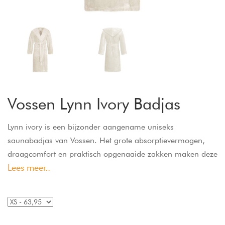
Vossen Lynn Ivory Badjas
Lynn ivory is een bijzonder aangename uniseks
saunabadjas van Vossen. Het grote absorptievermogen,
draagcomfort en praktisch opgenaaide zakken maken deze
Lees meer..
badjas tot de perfecte metgezel in de sauna. Deze badjas
met capuchon is ideaal om je knus in te hullen na een
saunagang.