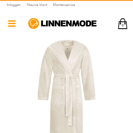
Inloggen
Nieuwe klant
Klantenservice
0