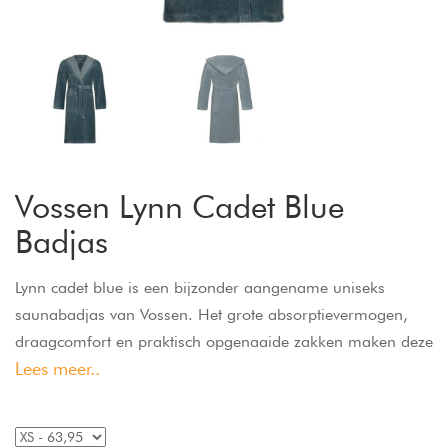
Vossen Lynn Cadet Blue
Badjas
Lynn cadet blue is een bijzonder aangename uniseks
saunabadjas van Vossen. Het grote absorptievermogen,
draagcomfort en praktisch opgenaaide zakken maken deze
Lees meer..
badjas tot de perfecte metgezel in de sauna. Deze badjas
met capuchon is ideaal om je knus in te hullen na een
saunagang.