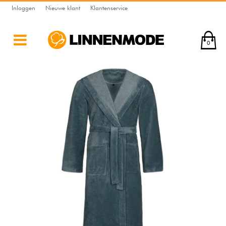
Inloggen
Nieuwe klant
Klantenservice
0