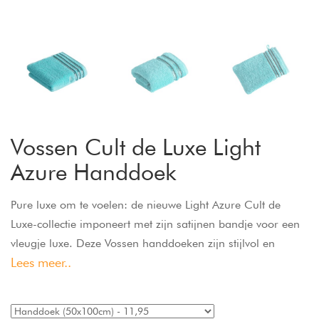
Vossen Cult de Luxe Light
Azure Handdoek
Pure luxe om te voelen: de nieuwe Light Azure Cult de
Luxe-collectie imponeert met zijn satijnen bandje voor een
vleugje luxe. Deze Vossen handdoeken zijn stijlvol en
Lees meer..
elegant, een echte blikvanger. Dankzij de innovatieve
AIRpillow-technologie wordt deze collectie ook gekenmerkt
door een bijzonder zacht gevoel en een hoog