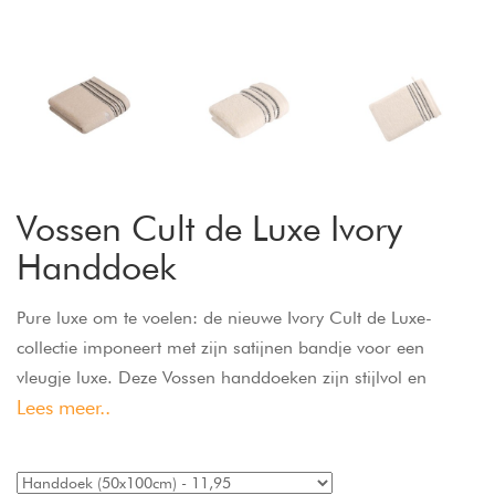
Vossen Cult de Luxe Ivory
Handdoek
Pure luxe om te voelen: de nieuwe Ivory Cult de Luxe-
collectie imponeert met zijn satijnen bandje voor een
vleugje luxe. Deze Vossen handdoeken zijn stijlvol en
Lees meer..
elegant, een echte blikvanger. Dankzij de innovatieve
AIRpillow-technologie wordt deze collectie ook gekenmerkt
door een bijzonder zacht gevoel en een hoog