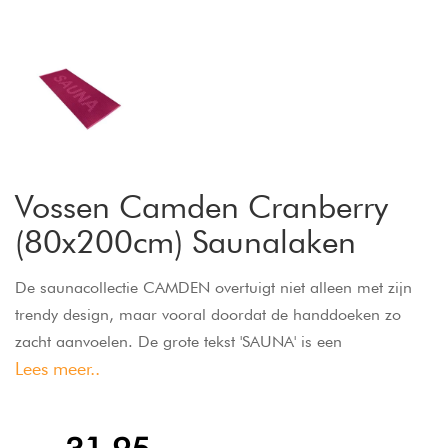
Vossen Camden Cranberry
(80x200cm) Saunalaken
De saunacollectie CAMDEN overtuigt niet alleen met zijn
trendy design, maar vooral doordat de handdoeken zo
zacht aanvoelen. De grote tekst 'SAUNA' is een
Lees meer..
gegarandeerde blikvanger en door het uitstekende
absorptievermogen is deze handdoek de ideale metgezel
tijdens je volgende saunabezoek. Door zijn grootte is de