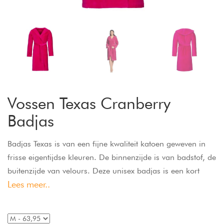
Vossen Texas Cranberry
Badjas
Badjas Texas is van een fijne kwaliteit katoen geweven in
frisse eigentijdse kleuren. De binnenzijde is van badstof, de
buitenzijde van velours. Deze unisex badjas is een kort
Lees meer..
model, knie hoogte, en is voorzien van een capuchon.