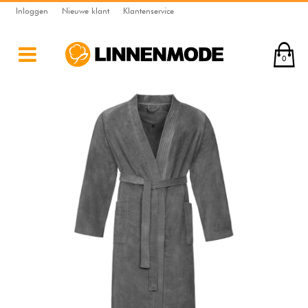
Inloggen
Nieuwe klant
Klantenservice
0