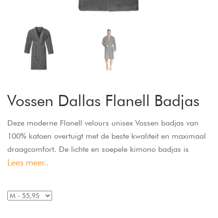
Vossen Dallas Flanell Badjas
Deze moderne Flanell velours unisex Vossen badjas van
100% katoen overtuigt met de beste kwaliteit en maximaal
draagcomfort. De lichte en soepele kimono badjas is
Lees meer..
unisex. De exclusieve snit en de iets kortere lengte maken
deze badjas een absolute eye-catcher.