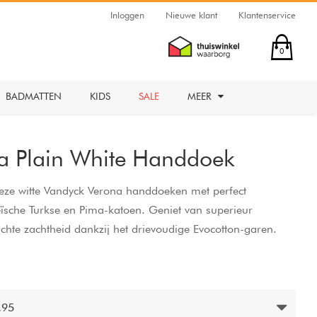
Inloggen
Nieuwe klant
Klantenservice
0
BADMATTEN
KIDS
SALE
MEER
a Plain White Handdoek
eze witte Vandyck Verona handdoeken met perfect
ïsche Turkse en Pima-katoen. Geniet van superieur
chte zachtheid dankzij het drievoudige Evocotton-garen.
badstofoppervlak biedt ultiem comfort en zorgt dat de
. Verwen jezelf met weelderige comfort en kwaliteit met de
yck.
,95