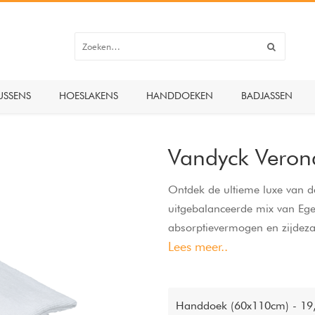
USSENS
HOESLAKENS
HANDDOEKEN
BADJASSEN
Vandyck Veron
Ontdek de ultieme luxe van d
uitgebalanceerde mix van Ege
absorptievermogen en zijdeza
Lees meer..
Het sneldrogende en stabiele 
handdoeken lang mooi blijven
Verona handdoeken van Vand
Handdoek (60x110cm) - 19