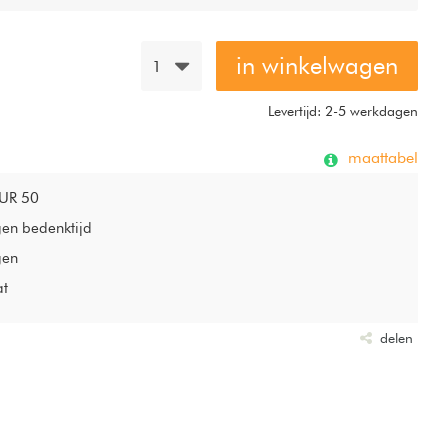
in winkelwagen
1
Levertijd: 2-5 werkdagen
maattabel
EUR 50
gen bedenktijd
gen
at
delen