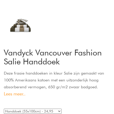
Vandyck Vancouver Fashion
Salie Handdoek
Deze fraaie handdoeken in kleur Salie zijn gemaakt van
100% Amerikaans katoen met een uitzonderlijk hoog
absorberend vermogen, 650 gr/m2 zwaar badgoed.
Lees meer..
Vandyck Vancouver handdoeken hebben verschillende
strepen in meerdere tinten afgewisseld met wit. De
handdoeken zijn niet alleen ongekend populair vanwege