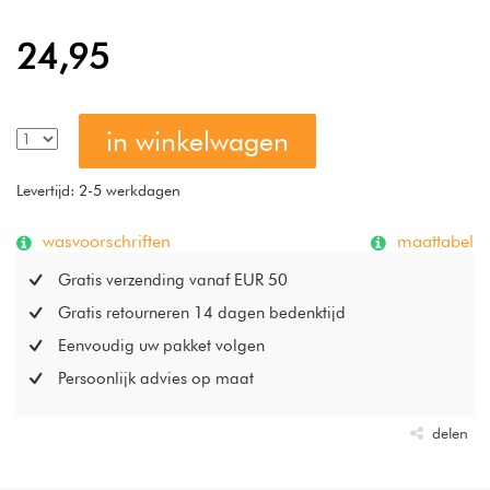
het comfortabele gewicht, maar ook bijzonder gewild
vanwege de extra grote, Amerikaanse maatvoering.
24,95
in winkelwagen
Levertijd: 2-5 werkdagen
wasvoorschriften
maattabel
Gratis verzending vanaf EUR 50
Gratis retourneren 14 dagen bedenktijd
Eenvoudig uw pakket volgen
Persoonlijk advies op maat
delen