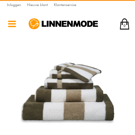
Inloggen
Nieuwe klant
Klantenservice
0