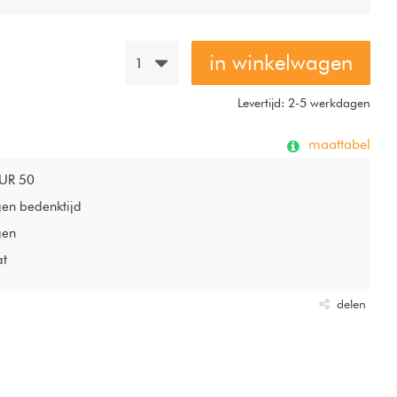
in winkelwagen
1
Levertijd: 2-5 werkdagen
maattabel
EUR 50
gen bedenktijd
gen
at
delen