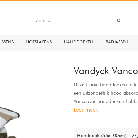
USSENS
HOESLAKENS
HANDDOEKEN
BADJASSEN
Vandyck Vanco
Deze fraaie handdoeken in k
een uitzonderlijk hoog abso
Vancouver handdoeken hebben 
Lees meer..
wit. De handdoeken zijn niet
gewicht, maar ook bijzonder 
Handdoek (55x100cm) - 24