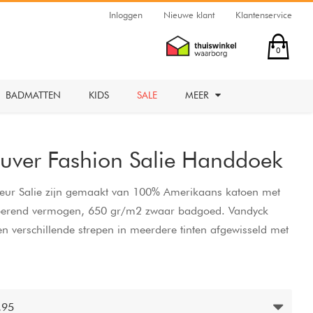
Inloggen
Nieuwe klant
Klantenservice
0
BADMATTEN
KIDS
SALE
MEER
uver Fashion Salie Handdoek
leur Salie zijn gemaakt van 100% Amerikaans katoen met
rberend vermogen, 650 gr/m2 zwaar badgoed. Vandyck
verschillende strepen in meerdere tinten afgewisseld met
 alleen ongekend populair vanwege het comfortabele
gewild vanwege de extra grote, Amerikaanse maatvoering.
,95