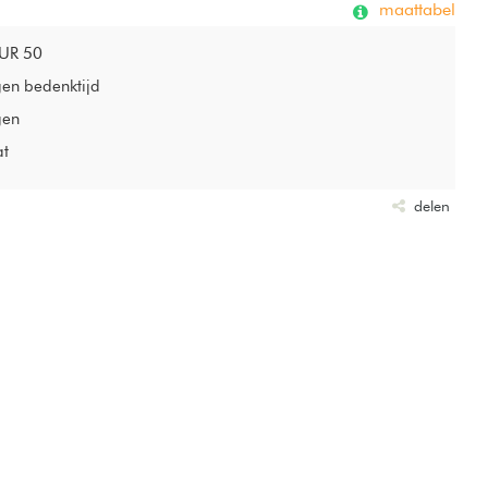
maattabel
EUR 50
gen bedenktijd
gen
at
delen