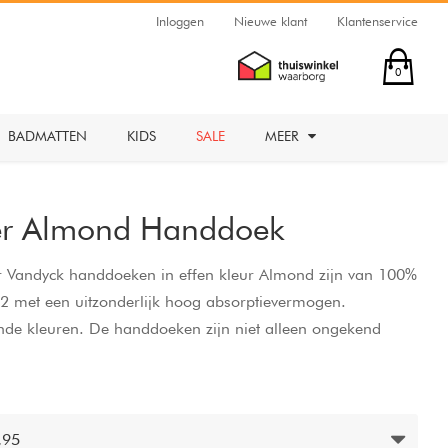
Inloggen
Nieuwe klant
Klantenservice
0
BADMATTEN
KIDS
SALE
MEER
er Almond Handdoek
r Vandyck handdoeken in effen kleur Almond zijn van 100%
 met een uitzonderlijk hoog absorptievermogen.
lende kleuren. De handdoeken zijn niet alleen ongekend
tabele gewicht, maar ook bijzonder gewild vanwege de
atvoering. Wasbaar op 60 graden en droger bestendig.
,95