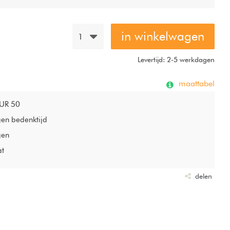
in winkelwagen
1
Levertijd: 2-5 werkdagen
maattabel
EUR 50
gen bedenktijd
gen
at
delen