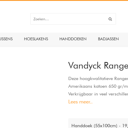
USSENS
HOESLAKENS
HANDDOEKEN
BADJASSEN
Vandyck Rang
Deze hoogkwalitatieve Range
Amerikaans katoen 650 gr/m2
Verkrijgbaar in veel verschil
Lees meer..
populair vanwege het comfor
extra grote, Amerikaanse ma
Handdoek (55x100cm) - 19