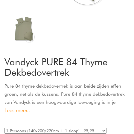
Vandyck PURE 84 Thyme
Dekbedovertrek
Pure 84 thyme dekbedovertrek is aan beide zijden effen
groen, net als de kussens. Pure 84 thyme dekbedovertrek
van Vandyck is een hoogwaardige toevoeging is in je
Lees meer..
slaapkamer, niet alleen qua kleur, maar ook qua kwaliteit.
Dit dekbedovertrek is ook beschikbaar in de kleur cream
tan, pearl blue en rose dawn. Dit 100% katoensatijnen