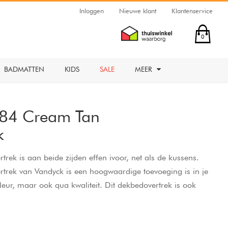
Inloggen
Nieuwe klant
Klantenservice
0
BADMATTEN
KIDS
SALE
MEER
 84 Cream Tan
k
rek is aan beide zijden effen ivoor, net als de kussens.
trek van Vandyck is een hoogwaardige toevoeging is in je
leur, maar ook qua kwaliteit. Dit dekbedovertrek is ook
e, pearl blue en rose dawn. Dit 100% katoensatijnen
ueuze en comfortabele slaapervaring dankzij de zachte,
eigenschappen. Het speciale weefsel van fijne katoengaren