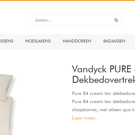
USSENS
HOESLAKENS
HANDDOEKEN
BADJASSEN
Vandyck PURE
Dekbedovertre
Pure 84 cream tan dekbedovert
Pure 84 cream tan dekbedover
slaapkamer, niet alleen qua k
Lees meer..
beschikbaar in de kleur thym
dekbedovertrek biedt een lux
soepele textuur en ademende 