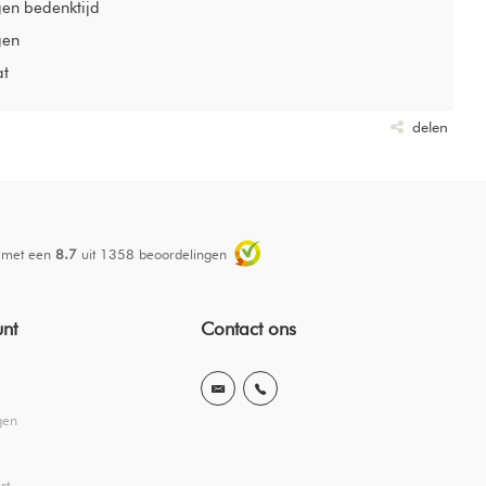
gen bedenktijd
gen
at
delen
 met een
8.7
uit
1358
beoordelingen
unt
Contact ons
gen
st