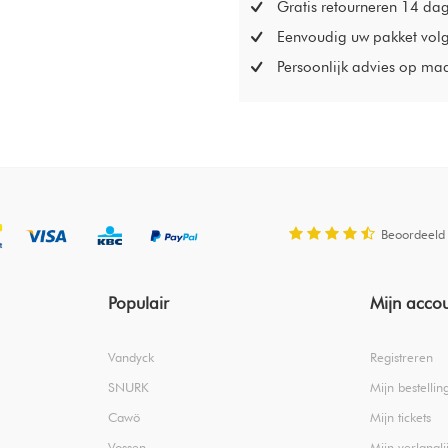
Gratis retourneren 14 da
Eenvoudig uw pakket vol
Persoonlijk advies op ma
Beoordeeld
Populair
Mijn acco
Vandyck
Registreren
SNURK
Mijn bestellin
Cawö
Mijn tickets
Vossen
Mijn verlanglij