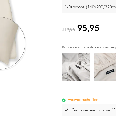
zorgt voor een glad oppervlak 
1-Persoons (140x200/220cm
huid, wat zorgt voor comfort
lichaamstemperatuur en absor
95,95
slaapklimaat en goede nachtr
119,95
Bijpassend hoeslaken toevoe
wasvoorschriften
Gratis verzending vanaf 