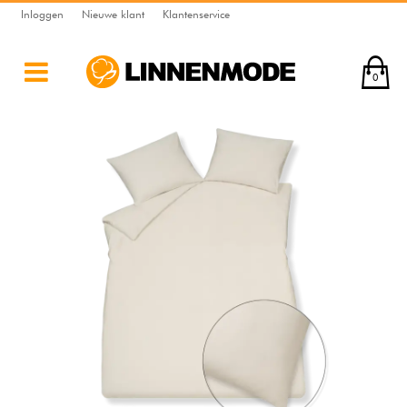
Inloggen
Nieuwe klant
Klantenservice
0