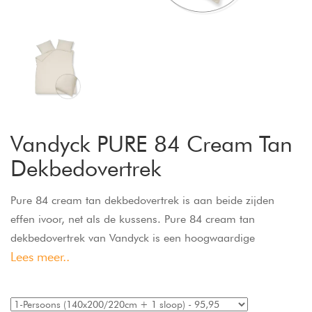
Vandyck PURE 84 Cream Tan
Dekbedovertrek
Pure 84 cream tan dekbedovertrek is aan beide zijden
effen ivoor, net als de kussens. Pure 84 cream tan
dekbedovertrek van Vandyck is een hoogwaardige
Lees meer..
toevoeging is in je slaapkamer, niet alleen qua kleur, maar
ook qua kwaliteit. Dit dekbedovertrek is ook beschikbaar in
de kleur thyme, pearl blue en rose dawn. Dit 100%