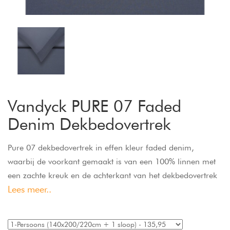
Vandyck PURE 07 Faded
Denim Dekbedovertrek
Pure 07 dekbedovertrek in effen kleur faded denim,
waarbij de voorkant gemaakt is van een 100% linnen met
een zachte kreuk en de achterkant van het dekbedovertrek
Lees meer..
van een superzachte, katoensatijn 300 count, waardoor
deze heerlijk zacht en comfortabel aanvoelt. Door het
gebruik van linnen is het materiaal van dit dekbedovertrek