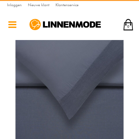
Inloggen
Nieuwe klant
Klantenservice
0