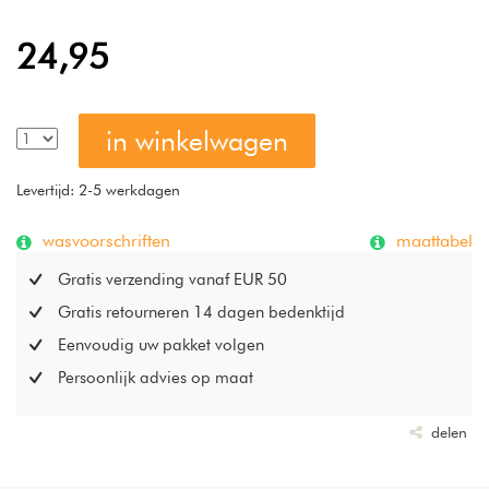
comfortabele gewicht, maar ook bijzonder gewild vanwege
de extra grote, Amerikaanse maatvoering.
24,95
in winkelwagen
Levertijd: 2-5 werkdagen
wasvoorschriften
maattabel
Gratis verzending vanaf EUR 50
Gratis retourneren 14 dagen bedenktijd
Eenvoudig uw pakket volgen
Persoonlijk advies op maat
delen