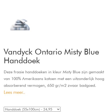
Vandyck Ontario Misty Blue
Handdoek
Deze fraaie handdoeken in kleur Misty Blue zijn gemaakt
van 100% Amerikaans katoen met een uitzonderlijk hoog
absorberend vermogen, 650 gr/m2 zwaar badgoed.
Lees meer..
Vandyck Ontario handdoeken hebben verschillende strepen
in meerdere tinten afgewisseld met wit. De handdoeken
zijn niet alleen ongekend populair vanwege het