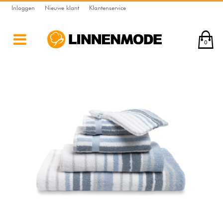
Inloggen
Nieuwe klant
Klantenservice
0