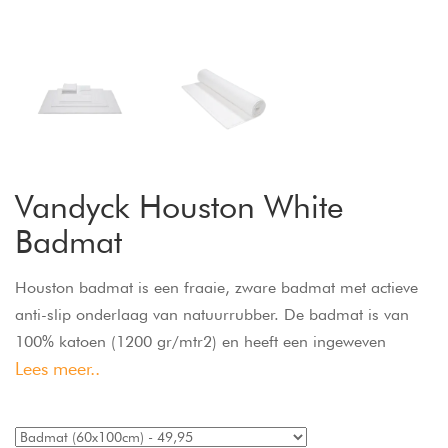
Vandyck Houston White
Badmat
Houston badmat is een fraaie, zware badmat met actieve
anti-slip onderlaag van natuurrubber. De badmat is van
100% katoen (1200 gr/mtr2) en heeft een ingeweven
Lees meer..
patroon. De perfecte badmat voor elke badkamer door zijn
mooie kwaliteit en goede absorptie vermogen. De actieve
anti-slip maakt de Houston badmat een must voor de extra