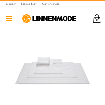
Inloggen
Nieuwe klant
Klantenservice
0