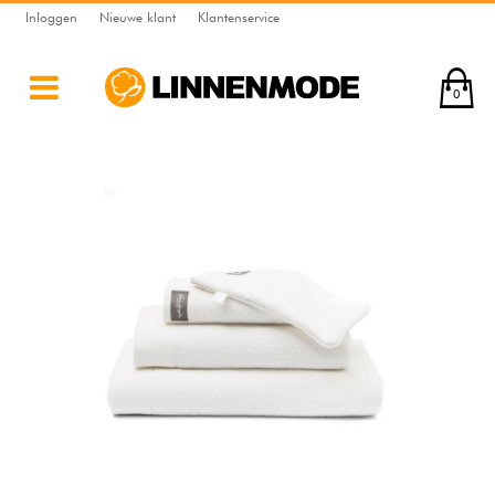
Inloggen
Nieuwe klant
Klantenservice
0