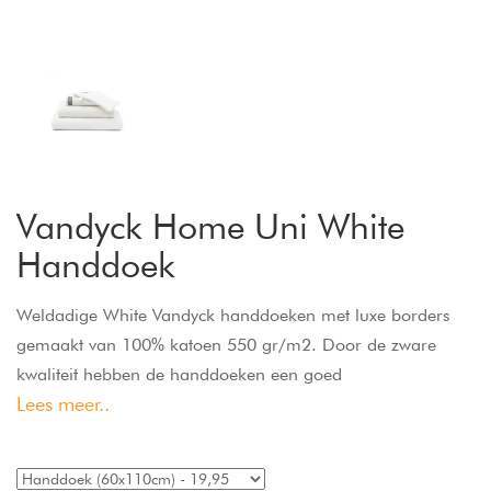
Vandyck Home Uni White
Handdoek
Weldadige White Vandyck handdoeken met luxe borders
gemaakt van 100% katoen 550 gr/m2. Door de zware
kwaliteit hebben de handdoeken een goed
Lees meer..
absorptievermogen en voelen ze heerlijk zacht en soepel
aan. Wasbaar op 60 graden en droger bestendig.