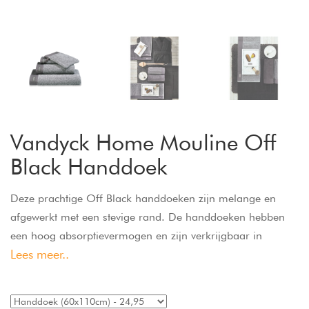
Vandyck Home Mouline Off
Black Handdoek
Deze prachtige Off Black handdoeken zijn melange en
afgewerkt met een stevige rand. De handdoeken hebben
een hoog absorptievermogen en zijn verkrijgbaar in
Lees meer..
diverse maten. Home Mouliné handdoeken van Vandyck
hebben een stoere look.