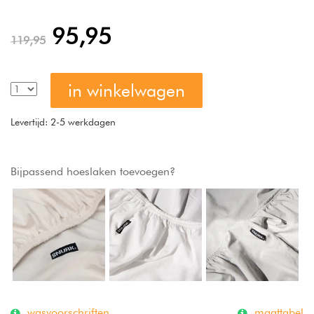
100% katoensatijn, 300 thread count waardoor het heerlijk
zacht en soepel aanvoelt.
95,95
119,95
in winkelwagen
Levertijd: 2-5 werkdagen
Bijpassend hoeslaken toevoegen?
wasvoorschriften
maattabel