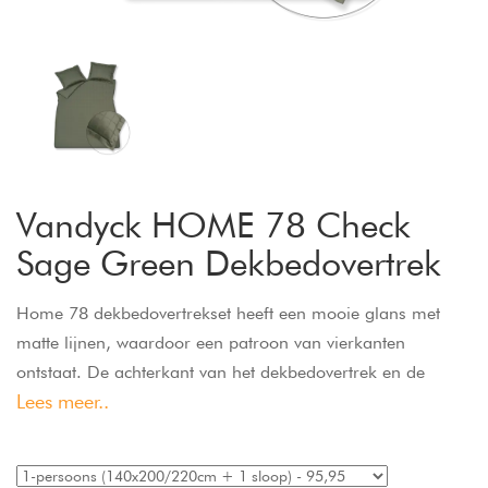
Vandyck HOME 78 Check
Sage Green Dekbedovertrek
Home 78 dekbedovertrekset heeft een mooie glans met
matte lijnen, waardoor een patroon van vierkanten
ontstaat. De achterkant van het dekbedovertrek en de
Lees meer..
kussens hebben hetzelfde patroon. Home 78
dekbedovertrek van Vandyck geeft een chique uitstraling
aan je slaapkamer. Dit dekbedovertrek is gemaakt van