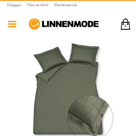
Inloggen
Nieuwe klant
Klantenservice
0