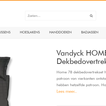
USSENS
HOESLAKENS
HANDDOEKEN
BADJASSEN
Vandyck HOME
Dekbedovertre
Home 78 dekbedovertrekset h
patroon van vierkanten ontst
hebben hetzelfde patroon. H
Lees meer..
uitstraling aan je slaapkamer
300 thread count waardoor het