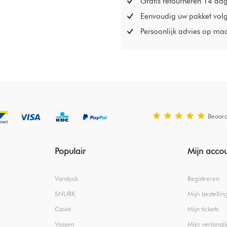
Gratis retourneren 14 da
Eenvoudig uw pakket vol
Persoonlijk advies op ma
Beoor
Populair
Mijn acco
Vandyck
Registreren
SNURK
Mijn bestellin
Cawö
Mijn tickets
Vossen
Mijn verlanglij