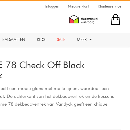
Inloggen
Nieuwe klant
Klantenservice
0
BADMATTEN
KIDS
SALE
MEER
 78 Check Off Black
k
eeft een mooie glans met matte lijnen, waardoor een
aat. De achterkant van het dekbedovertrek en de kussens
ome 78 dekbedovertrek van Vandyck geeft een chique
. Dit dekbedovertrek is gemaakt van 100% katoensatijn,
 heerlijk zacht en soepel aanvoelt.