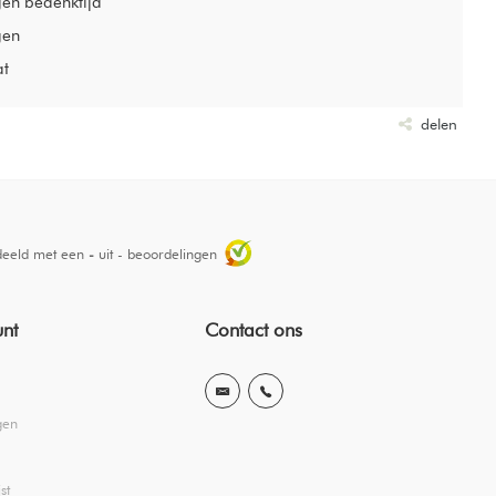
gen bedenktijd
gen
at
delen
deeld met een
-
uit
-
beoordelingen
unt
Contact ons
gen
st