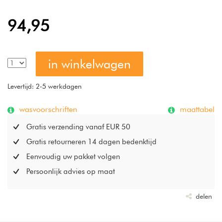
80 cm lang aan de bovenzijde van het hoeslaken, zodat
beide topmatrassen goed bij elkaar blijven en toch
94,95
afzonderlijk van elkaar versteld kunnen worden.
in winkelwagen
Levertijd: 2-5 werkdagen
wasvoorschriften
maattabel
Gratis verzending vanaf EUR 50
Gratis retourneren 14 dagen bedenktijd
Eenvoudig uw pakket volgen
Persoonlijk advies op maat
delen