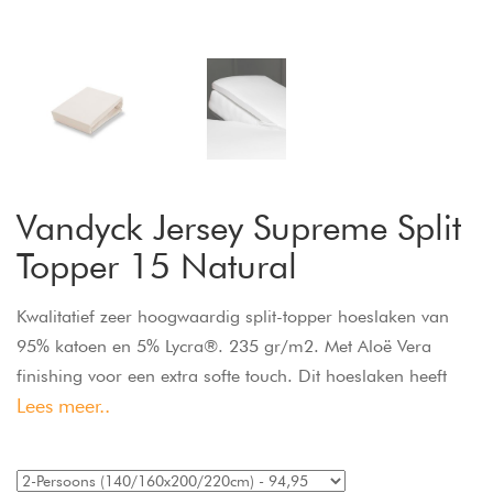
Vandyck Jersey Supreme Split
Topper 15 Natural
Kwalitatief zeer hoogwaardig split-topper hoeslaken van
95% katoen en 5% Lycra®. 235 gr/m2. Met Aloë Vera
finishing voor een extra softe touch. Dit hoeslaken heeft
Lees meer..
een perfecte pasvorm door het elastiek rondom, is strijk-
en kreukvrij en pilt niet. Past om een topper, tot een
hoekhoogte van 15 cm. De split-topper heeft een split van