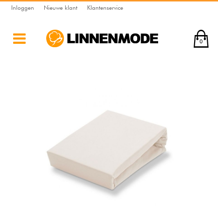
Inloggen
Nieuwe klant
Klantenservice
0