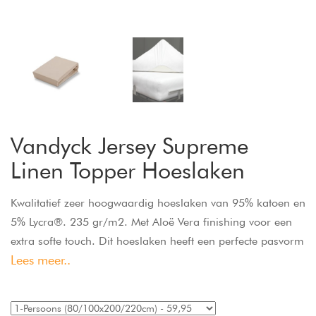
Vandyck Jersey Supreme
Linen Topper Hoeslaken
Kwalitatief zeer hoogwaardig hoeslaken van 95% katoen en
5% Lycra®. 235 gr/m2. Met Aloë Vera finishing voor een
extra softe touch. Dit hoeslaken heeft een perfecte pasvorm
Lees meer..
door het elastiek rondom, is strijk- en kreukvrij en pilt niet.
Past om een topper, tot een hoekhoogte van 15 cm.