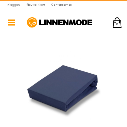
Inloggen
Nieuwe klant
Klantenservice
0