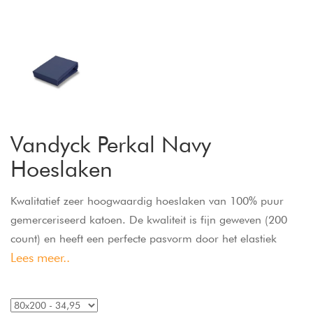
Vandyck Perkal Navy
Hoeslaken
Kwalitatief zeer hoogwaardig hoeslaken van 100% puur
gemerceriseerd katoen. De kwaliteit is fijn geweven (200
count) en heeft een perfecte pasvorm door het elastiek
Lees meer..
rondom en is geschikt voor matrassen tot 24 cm hoog.