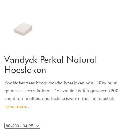
Vandyck Perkal Natural
Hoeslaken
Kwalitatief zeer hoogwaardig hoeslaken van 100% puur
gemerceriseerd katoen. De kwaliteit is fijn geweven (200
count) en heeft een perfecte pasvorm door het elastiek
Lees meer..
rondom en is geschikt voor matrassen tot 24 cm hoog.