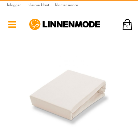
Inloggen
Nieuwe klant
Klantenservice
0