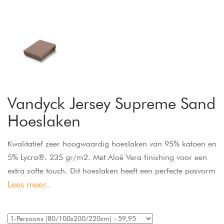
Vandyck Jersey Supreme Sand
Hoeslaken
Kwalitatief zeer hoogwaardig hoeslaken van 95% katoen en
5% Lycra®. 235 gr/m2. Met Aloë Vera finishing voor een
extra softe touch. Dit hoeslaken heeft een perfecte pasvorm
Lees meer..
door het elastiek rondom, is strijk- en kreukvrij en pilt niet.
Past ook om matras en topper samen, tot een hoekhoogte
van 30 cm.