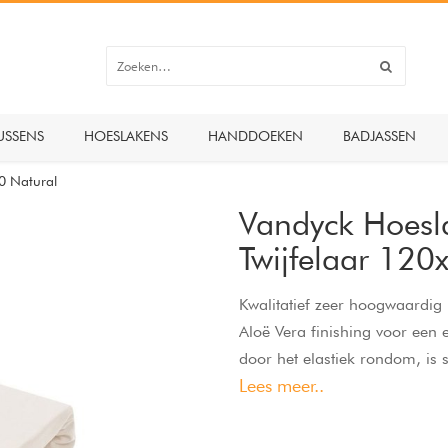
USSENS
HOESLAKENS
HANDDOEKEN
BADJASSEN
0 Natural
Vandyck Hoesl
Twijfelaar 12
Kwalitatief zeer hoogwaardi
Aloë Vera finishing voor een 
door het elastiek rondom, is s
Lees meer..
topper samen, tot een hoekh