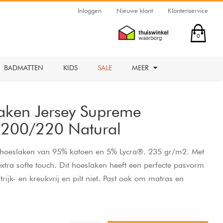
Inloggen
Nieuwe klant
Klantenservice
0
BADMATTEN
KIDS
SALE
MEER
aken Jersey Supreme
0x200/220 Natural
g hoeslaken van 95% katoen en 5% Lycra®. 235 gr/m2. Met
extra softe touch. Dit hoeslaken heeft een perfecte pasvorm
trijk- en kreukvrij en pilt niet. Past ook om matras en
oogte van 30 cm.