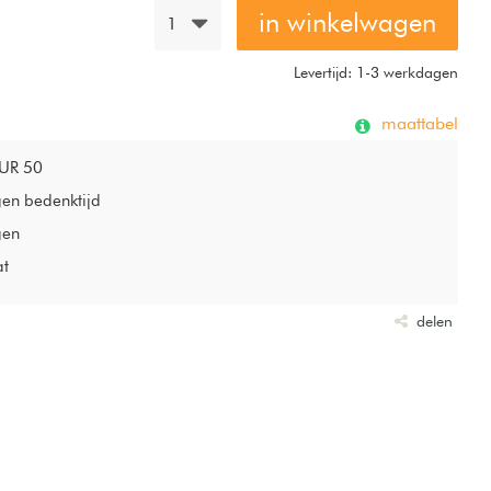
in winkelwagen
1
Levertijd: 1-3 werkdagen
maattabel
EUR 50
gen bedenktijd
gen
at
delen