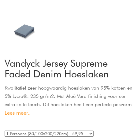
Vandyck Jersey Supreme
Faded Denim Hoeslaken
Kwalitatief zeer hoogwaardig hoeslaken van 95% katoen en
5% Lycra®. 235 gr/m2. Met Aloë Vera finishing voor een
extra softe touch. Dit hoeslaken heeft een perfecte pasvorm
Lees meer..
door het elastiek rondom, is strijk- en kreukvrij en pilt niet.
Past ook om matras en topper samen, tot een hoekhoogte
van 30 cm.