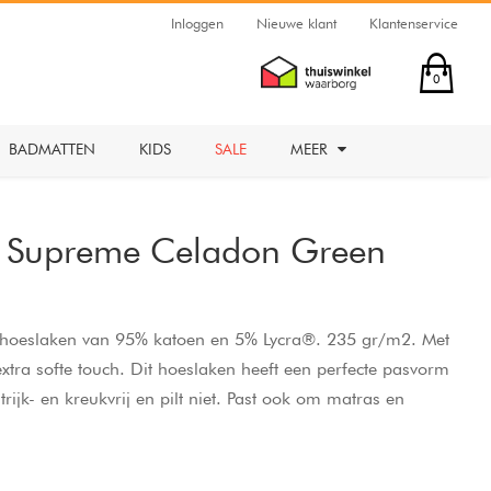
Inloggen
Nieuwe klant
Klantenservice
0
BADMATTEN
KIDS
SALE
MEER
y Supreme Celadon Green
g hoeslaken van 95% katoen en 5% Lycra®. 235 gr/m2. Met
extra softe touch. Dit hoeslaken heeft een perfecte pasvorm
trijk- en kreukvrij en pilt niet. Past ook om matras en
oogte van 30 cm.