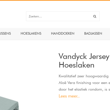
USSENS
HOESLAKENS
HANDDOEKEN
BADJASSEN
Vandyck Jerse
Hoeslaken
Kwalitatief zeer hoogwaardi
Aloë Vera finishing voor een 
door het elastiek rondom, is s
Lees meer..
topper samen, tot een hoekh