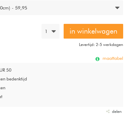
0cm) - 59,95
in winkelwagen
1
Levertijd: 2-5 werkdagen
maattabel
EUR 50
gen bedenktijd
gen
at
delen