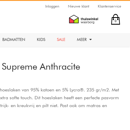
Inloggen
Nieuwe klant
Klantenservice
0
BADMATTEN
KIDS
SALE
MEER
 Supreme Anthracite
g hoeslaken van 95% katoen en 5% Lycra®. 235 gr/m2. Met
extra softe touch. Dit hoeslaken heeft een perfecte pasvorm
trijk- en kreukvrij en pilt niet. Past ook om matras en
oogte van 30 cm.