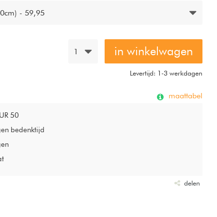
0cm) - 59,95
in winkelwagen
1
Levertijd: 1-3 werkdagen
maattabel
EUR 50
gen bedenktijd
gen
at
delen