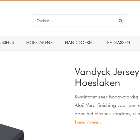
USSENS
HOESLAKENS
HANDDOEKEN
BADJASSEN
Vandyck Jersey
Hoeslaken
Kwalitatief zeer hoogwaardi
Aloë Vera finishing voor een 
door het elastiek rondom, is s
Lees meer..
topper samen, tot een hoekh