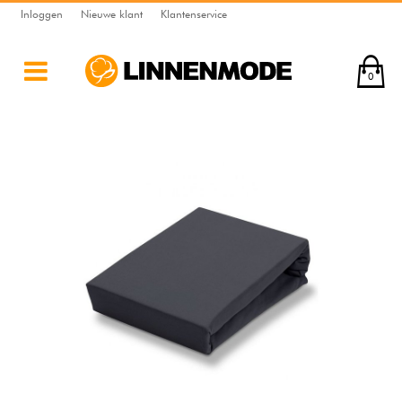
Inloggen
Nieuwe klant
Klantenservice
0