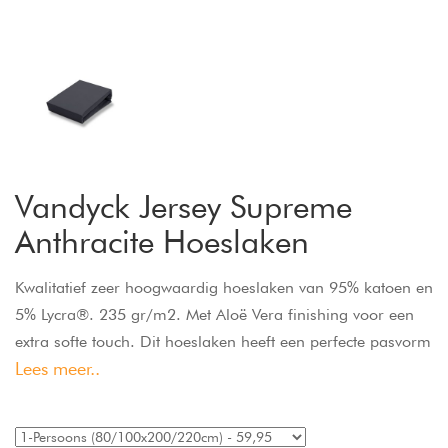
Vandyck Jersey Supreme
Anthracite Hoeslaken
Kwalitatief zeer hoogwaardig hoeslaken van 95% katoen en
5% Lycra®. 235 gr/m2. Met Aloë Vera finishing voor een
extra softe touch. Dit hoeslaken heeft een perfecte pasvorm
Lees meer..
door het elastiek rondom, is strijk- en kreukvrij en pilt niet.
Past ook om matras en topper samen, tot een hoekhoogte
van 30 cm.