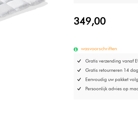
140x200 / 400 gr / 6x8
140x220 / 450 gr / 6x9
349,00
200x200 / 570 gr / 8x8
240x200 / 690 gr / 10x8
240x220 / 760 gr / 10x9
wasvoorschriften
Gratis verzending vanaf 
Gratis retourneren 14 da
Eenvoudig uw pakket vol
Persoonlijk advies op ma