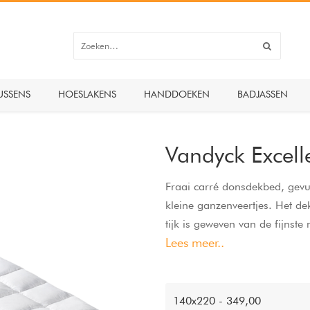
USSENS
HOESLAKENS
HANDDOEKEN
BADJASSEN
Vandyck Excel
Fraai carré donsdekbed, gev
kleine ganzenveertjes. Het de
tijk is geweven van de fijnste
Lees meer..
warmbloedige slaper met een l
Comfortklasse: 5
maat / gewicht / carrés
140x220 - 349,00