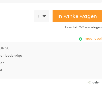
in winkelwagen
1
Levertijd: 2-5 werkdagen
maattabel
EUR 50
gen bedenktijd
gen
at
delen