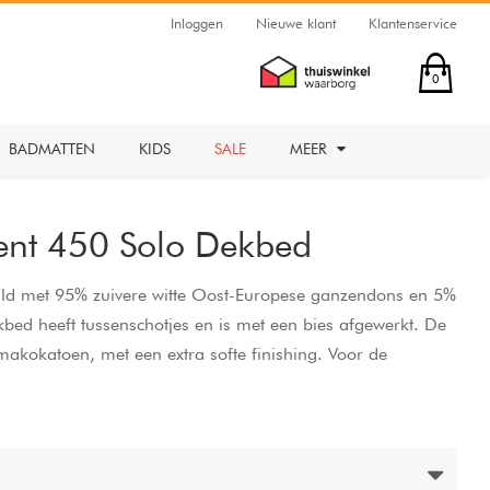
Inloggen
Nieuwe klant
Klantenservice
0
BADMATTEN
KIDS
SALE
MEER
lent 450 Solo Dekbed
uld met 95% zuivere witte Oost-Europese ganzendons en 5%
kbed heeft tussenschotjes en is met een bies afgewerkt. De
 makokatoen, met een extra softe finishing. Voor de
icht vulgewicht.